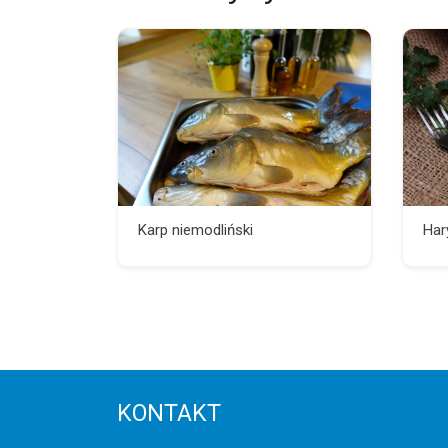
Karp niemodliński
Har
KONTAKT