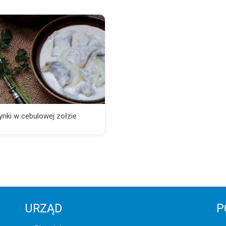
ynki w cebulowej zołzie
URZĄD
P