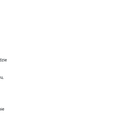
o
dzie
u,
bie