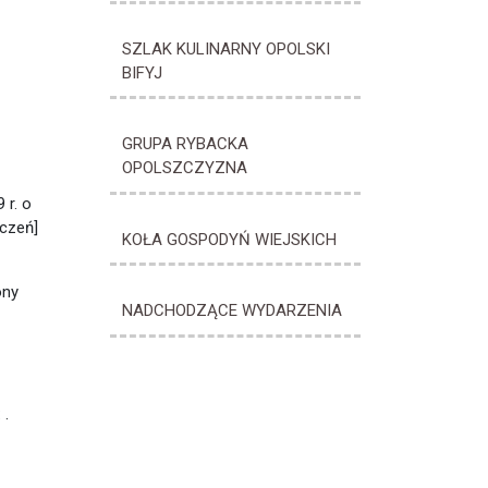
SZLAK KULINARNY OPOLSKI
BIFYJ
GRUPA RYBACKA
OPOLSZCZYZNA
 r. o
ączeń]
KOŁA GOSPODYŃ WIEJSKICH
ony
NADCHODZĄCE WYDARZENIA
 .