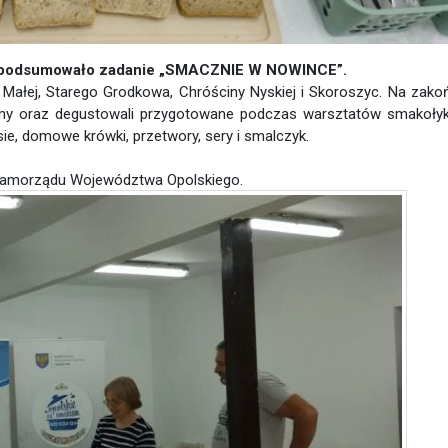
j podsumowało zadanie „SMACZNIE W NOWINCE”.
Małej, Starego Grodkowa, Chróściny Nyskiej i Skoroszyc. Na zako
omy oraz degustowali przygotowane podczas warsztatów smakołyk
e, domowe krówki, przetwory, sery i smalczyk.
Samorządu Województwa Opolskiego.