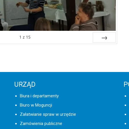
1
z
15
Następne
URZĄD
P
Biura i departamenty
Biuro w Moguncji
Załatwianie spraw w urzędzie
Zamówienia publiczne