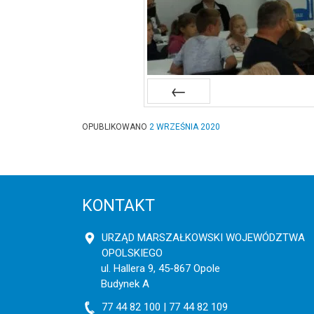
Poprzednie
OPUBLIKOWANO
2 WRZEŚNIA 2020
KONTAKT
URZĄD MARSZAŁKOWSKI WOJEWÓDZTWA
OPOLSKIEGO
ul. Hallera 9, 45-867 Opole
Budynek A
77 44 82 100 | 77 44 82 109