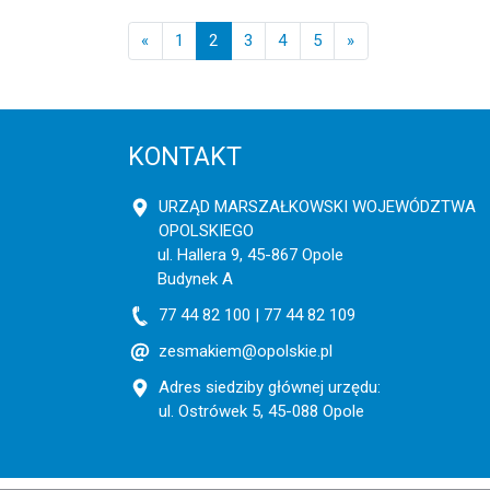
Posts navigation
«
1
2
3
4
5
»
KONTAKT
URZĄD MARSZAŁKOWSKI WOJEWÓDZTWA
OPOLSKIEGO
ul. Hallera 9, 45-867 Opole
Budynek A
77 44 82 100 | 77 44 82 109
zesmakiem@opolskie.pl
Adres siedziby głównej urzędu:
ul. Ostrówek 5, 45-088 Opole