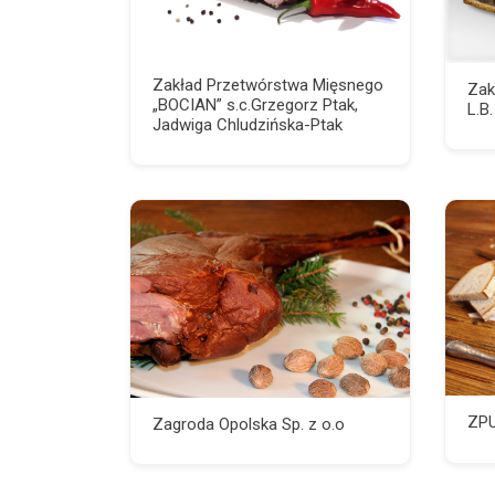
Zakład Przetwórstwa Mięsnego
Zak
„BOCIAN” s.c.Grzegorz Ptak,
L.B
Jadwiga Chludzińska-Ptak
ZP
Zagroda Opolska Sp. z o.o