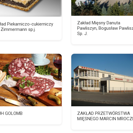
Zakład Mięsny Danuta
ład Piekarniczo-cukierniczy
Pawliszyn, Bogusław Pawlis
. Zimmermann sp.j.
Sp. J.
UH GOLOMB
ZAKŁAD PRZETWÓRSTWA
MIĘSNEGO MARCIN MROCZ