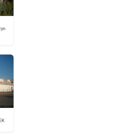
zyn
EK